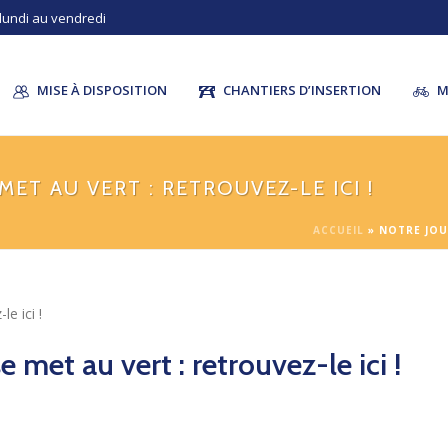
 lundi au vendredi
MISE À DISPOSITION
CHANTIERS D’INSERTION
M
MET AU VERT : RETROUVEZ-LE ICI !
ACCUEIL
»
NOTRE JOUR
 met au vert : retrouvez-le ici !